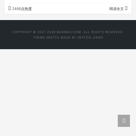
本：
2466点热度
阅读全文
COPYRIGHT © 2021-2026 BANWAG.COM. ALL RIGHTS RESERVED.
THEME
KRATOS
MADE BY
SEATON JIANG