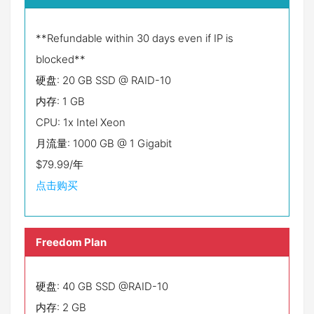
**Refundable within 30 days even if IP is
blocked**
硬盘: 20 GB SSD @ RAID-10
内存: 1 GB
CPU: 1x Intel Xeon
月流量: 1000 GB @ 1 Gigabit
$79.99/年
点击购买
Freedom Plan
硬盘: 40 GB SSD @RAID-10
内存: 2 GB