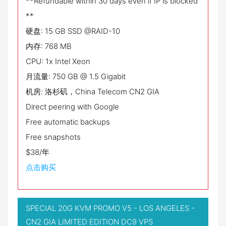
**Refundable within 30 days even if IP is blocked
**
硬盘: 15 GB SSD @RAID-10
内存: 768 MB
CPU: 1x Intel Xeon
月流量: 750 GB @ 1.5 Gigabit
机房: 洛杉矶，China Telecom CN2 GIA
Direct peering with Google
Free automatic backups
Free snapshots
$38/年
点击购买
SPECIAL 20G KVM PROMO V5 - LOS ANGELES -
CN2 GIA LIMITED EDITION DC9 VPS