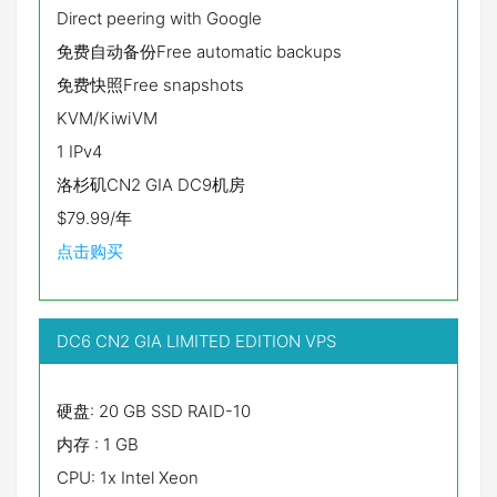
Direct peering with Google
免费自动备份Free automatic backups
免费快照Free snapshots
KVM/KiwiVM
1 IPv4
洛杉矶CN2 GIA DC9机房
$79.99/年
点击购买
DC6 CN2 GIA LIMITED EDITION VPS
硬盘: 20 GB SSD RAID-10
内存 : 1 GB
CPU: 1x Intel Xeon