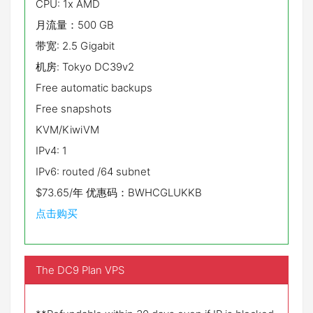
CPU: 1x AMD
月流量：500 GB
带宽: 2.5 Gigabit
机房: Tokyo DC39v2
Free automatic backups
Free snapshots
KVM/KiwiVM
IPv4: 1
IPv6: routed /64 subnet
$73.65/年 优惠码：BWHCGLUKKB
点击购买
The DC9 Plan VPS