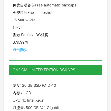
免费自动备份Free automatic backups
免费快照Free snapshots
KVM/KiwiVM
1 IPv4
香港 Equinix IDC机房
$79.99/年
点击购买
CN2 GIA LIMITED EDITION DC9 VPS
硬盘: 20 GB SSD RAID-10
内存 : 1 GB
CPU: 1x Intel Xeon
月流量: 500 GB @ 1 Gigabit