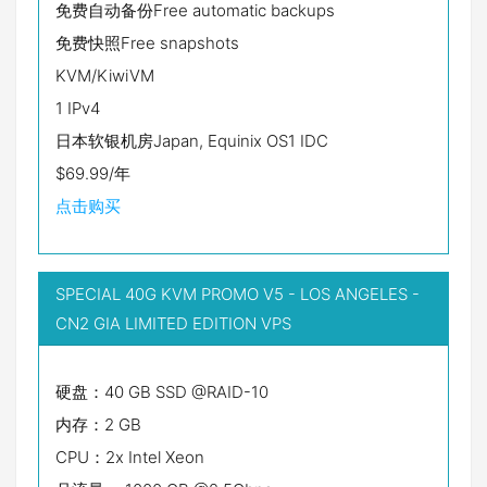
免费自动备份Free automatic backups
免费快照Free snapshots
KVM/KiwiVM
1 IPv4
日本软银机房Japan, Equinix OS1 IDC
$69.99/年
点击购买
SPECIAL 40G KVM PROMO V5 - LOS ANGELES -
CN2 GIA LIMITED EDITION VPS
硬盘：40 GB SSD @RAID-10
内存：2 GB
CPU：2x Intel Xeon